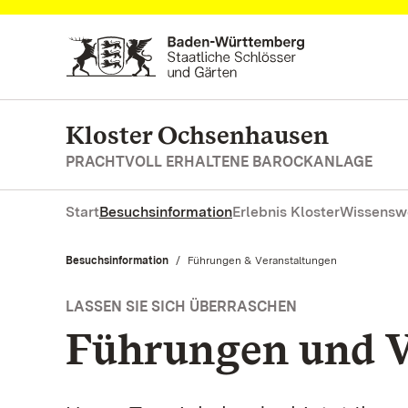
Zum Hauptinhalt springen
Kloster Ochsenhausen
PRACHTVOLL ERHALTENE BAROCKANLAGE
Start
Besuchsinformation
Erlebnis Kloster
Wissensw
Besuchsinformation
Aktuell:
Führungen & Veranstaltungen
LASSEN SIE SICH ÜBERRASCHEN
Führungen und V