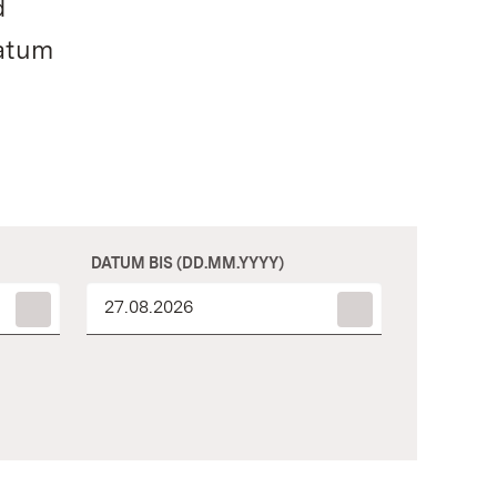
d
Datum
DATUM BIS (DD.MM.YYYY)