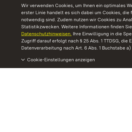
Wir verwenden Cookies, um Ihnen ein optimales Web
erster Linie handelt es sich dabei um Cookies, die 
notwendig sind. Zudem nutzen wir Cookies zu Ana
Statistikzwecken. Weitere Informationen finden Sie
Datenschutzhinweisen.
Ihre Einwilligung in die S
Kommen. Staunen. Genießen.
Zugriff darauf erfolgt nach § 25 Abs. 1 TTDSG, die E
Datenverarbeitung nach Art. 6 Abs. 1 Buchstabe a
Cookie-Einstellungen anzeigen
Kloster Ochsenhausen