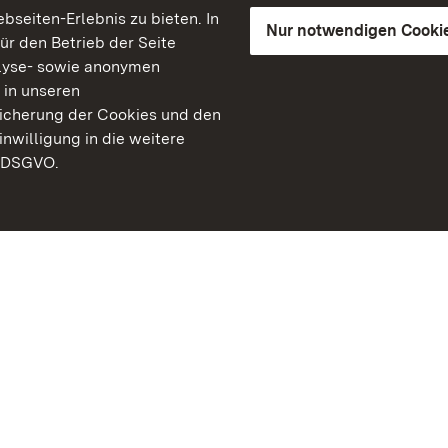
seiten-Erlebnis zu bieten. In
Nur notwendigen Cooki
für den Betrieb der Seite
lyse- sowie anonymen
 in unseren
peicherung der Cookies und den
inwilligung in die weitere
) DSGVO.
Staatliche Schlösser un
Baden-Württemberg
Kontakt
FAQ
Impressum
Datenschutz
Gebärdensprache
Leichte Sprache
Erklärung zur Barrierefre
BITV-konform (geprüfte S