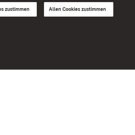
es zustimmen
Allen Cookies zustimmen
d Gärten
Weiteres
Portal
Monumente
Besuchen Sie uns auf Facebook
Besuchen Sie uns auf Instagram
Besuchen Sie uns auf Youtube
Lernen Sie unsere Apps kennen
iheit
Google Play Store
eiten)
App Store für iPhone