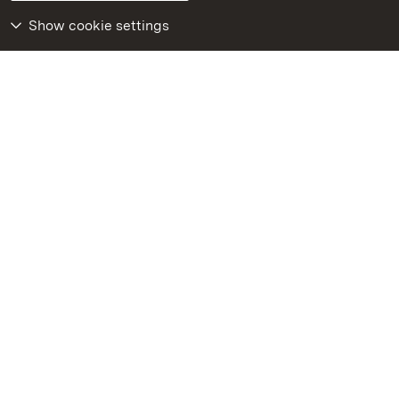
Declaration on barrier-free access
BITV-konform (geprüfte Seiten)
Show cookie settings
More
Home
Monuments
Visit our Facebook
page
Visit our Instagram
page
Visit our YouTube
channel
Get to know our apps
Google Play Store
App Store for iPhone