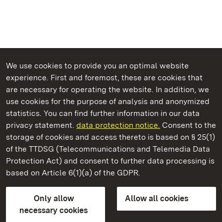
We use cookies to provide you an optimal website
experience. First and foremost, these are cookies that
are necessary for operating the website. In addition, we
use cookies for the purpose of analysis and anonymized
State Palaces and Gardens of Baden-Wuerttemberg
statistics. You can find further information in our data
privacy statement.
data protection notice.
Consent to the
storage of cookies and access thereto is based on § 25(1)
of the TTDSG (Telecommunications and Telemedia Data
Ochsenhausen Monastery
Protection Act) and consent to further data processing is
based on Article 6(1)(a) of the GDPR.
State Palaces and Gardens of Baden-Wuerttemberg
Only allow
Allow all cookies
FAQ
Masthead
Data protection
necessary cookies