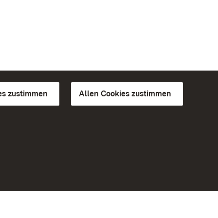
es zustimmen
Allen Cookies zustimmen
d Gärten
Weiteres
Portal
Monumente
Besuchen Sie uns auf Facebook