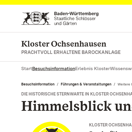
Zum Hauptinhalt springen
Kloster Ochsenhausen
PRACHTVOLL ERHALTENE BAROCKANLAGE
Start
Besuchsinformation
Erlebnis Kloster
Wissensw
Besuchsinformation
Führungen & Veranstaltungen
Aktuell:
Weitere 
DIE HISTORISCHE STERNWARTE IN KLOSTER OCHSENH
Himmelsblick u
KLOSTER OCHSENHA