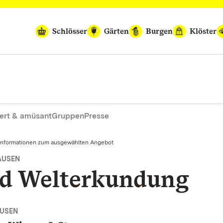
Schlösser
Gärten
Burgen
Klöster
ert & amüsant
Gruppen
Presse
Informationen zum ausgewählten Angebot
AUSEN
nd Welterkundung
USEN