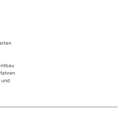
arten
entbau
rfahren
 und