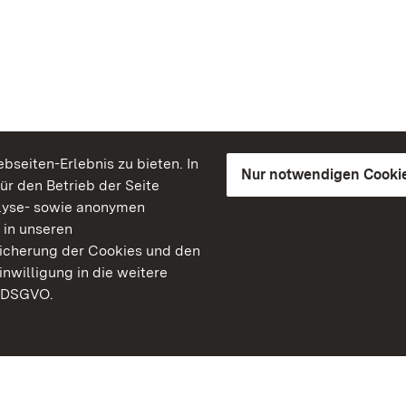
seiten-Erlebnis zu bieten. In
Nur notwendigen Cooki
für den Betrieb der Seite
lyse- sowie anonymen
 in unseren
peicherung der Cookies und den
inwilligung in die weitere
) DSGVO.
Staatliche Schlösser un
Baden-Württemberg
Kontakt
FAQ