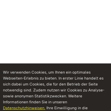
Wir verwenden Cookies, um Ihnen ein optimales
Webseiten-Erlebnis zu bieten. In erster Linie handelt es
Kommen. Staunen. Genießen.
sich dabei um Cookies, die für den Betrieb der Seite
notwendig sind. Zudem nutzen wir Cookies zu Analyse-
sowie anonymen Statistikzwecken. Weitere
Informationen finden Sie in unseren
Datenschutzhinweisen.
Ihre Einwilligung in die
Kloster Ochsenhausen