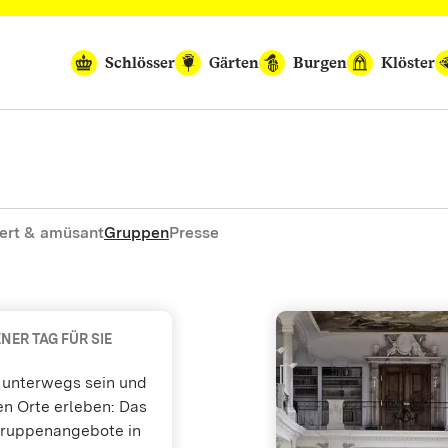
Schlösser
Gärten
Burgen
Klöster
ert & amüsant
Gruppen
Presse
NER TAG FÜR SIE
unterwegs sein und
en Orte erleben: Das
Gruppenangebote in