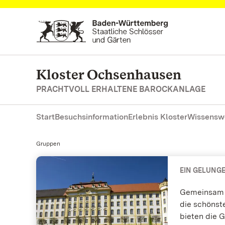
Zum Hauptinhalt springen
Kloster Ochsenhausen
PRACHTVOLL ERHALTENE BAROCKANLAGE
Start
Besuchsinformation
Erlebnis Kloster
Wissensw
Aktuell:
Gruppen
EIN GELUNGE
Gemeinsam 
die schönst
bieten die 