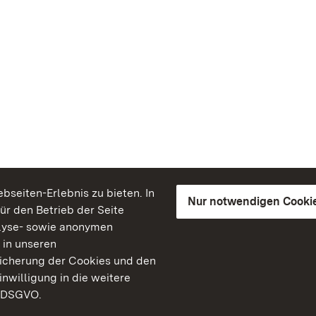
seiten-Erlebnis zu bieten. In
Nur notwendigen Cooki
für den Betrieb der Seite
lyse- sowie anonymen
 in unseren
peicherung der Cookies und den
inwilligung in die weitere
) DSGVO.
Staatliche Schlösser un