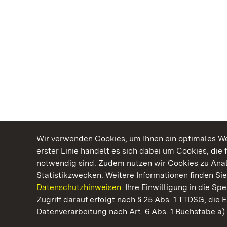
Wir verwenden Cookies, um Ihnen ein optimales Web
erster Linie handelt es sich dabei um Cookies, die 
notwendig sind. Zudem nutzen wir Cookies zu Ana
Statistikzwecken. Weitere Informationen finden Sie
Datenschutzhinweisen.
Ihre Einwilligung in die S
Kommen. Staunen. Genießen.
Zugriff darauf erfolgt nach § 25 Abs. 1 TTDSG, die E
Datenverarbeitung nach Art. 6 Abs. 1 Buchstabe a