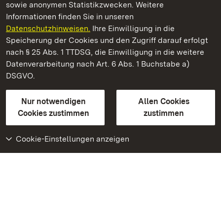
sowie anonymen Statistikzwecken. Weitere
Informationen finden Sie in unseren
Datenschutzhinweisen.
Ihre Einwilligung in die
Kloster Ochsenhausen
Speicherung der Cookies und den Zugriff darauf erfolgt
nach § 25 Abs. 1 TTDSG, die Einwilligung in die weitere
Staatliche Schlösser und Gärten Baden-Württemberg
Datenverarbeitung nach Art. 6 Abs. 1 Buchstabe a)
DSGVO.
Kontakt
FAQ
Impressum
Datenschutz
Gebärdensprache
Leichte Sprache
Erklärung zur Barrierefreiheit
Nur notwendigen
Allen Cookies
BITV-konform (geprüfte Seiten)
Cookies zustimmen
zustimmen
Cookie-Einstellungen anzeigen
Weiteres
Portal
Monumente
Besuchen Sie uns auf
Facebook
Besuchen Sie uns auf
Instagram
Besuchen Sie uns auf