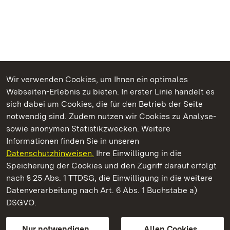
Wir verwenden Cookies, um Ihnen ein optimales
Webseiten-Erlebnis zu bieten. In erster Linie handelt es
Kommen. Staunen. Genießen.
sich dabei um Cookies, die für den Betrieb der Seite
notwendig sind. Zudem nutzen wir Cookies zu Analyse-
sowie anonymen Statistikzwecken. Weitere
Informationen finden Sie in unseren
Datenschutzhinweisen.
Ihre Einwilligung in die
Kloster Ochsenhausen
Speicherung der Cookies und den Zugriff darauf erfolgt
nach § 25 Abs. 1 TTDSG, die Einwilligung in die weitere
Staatliche Schlösser und Gärten Baden-Württemberg
Datenverarbeitung nach Art. 6 Abs. 1 Buchstabe a)
DSGVO.
Kontakt
FAQ
Impressum
Datenschutz
Gebärdensprache
Leichte Sprache
Erklärung zur Barrierefreiheit
Nur notwendigen
Allen Cookies