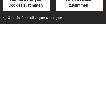
BITV-konform (geprüfte Seiten)
Cookies zustimmen
zustimmen
Cookie-Einstellungen anzeigen
Weiteres
Portal
Monumente
Besuchen Sie uns auf
Facebook
Besuchen Sie uns auf
Instagram
Besuchen Sie uns auf
Youtube
Lernen Sie unsere Apps
kennen
Google Play Store
App Store für iPhone