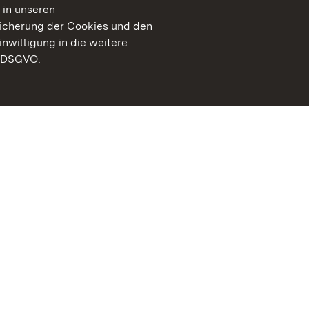
 in unseren
peicherung der Cookies und den
inwilligung in die weitere
) DSGVO.
Staatliche Schlösser un
Baden-Württemberg
Kontakt
FAQ
Impressum
Datenschutz
Gebärdensprache
Leichte Sprache
Erklärung zur Barrierefre
BITV-konform (geprüfte S