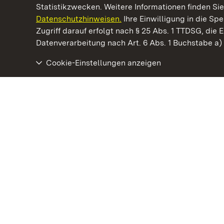
Statistikzwecken. Weitere Informationen finden Sie
Datenschutzhinweisen.
Ihre Einwilligung in die S
Kommen. Staunen. Genießen.
Zugriff darauf erfolgt nach § 25 Abs. 1 TTDSG, die E
Datenverarbeitung nach Art. 6 Abs. 1 Buchstabe a
Cookie-Einstellungen anzeigen
Kloster Ochsenhausen