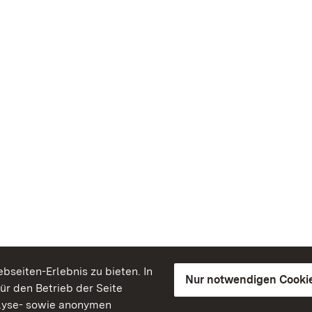
seiten-Erlebnis zu bieten. In
Nur notwendigen Cooki
für den Betrieb der Seite
lyse- sowie anonymen