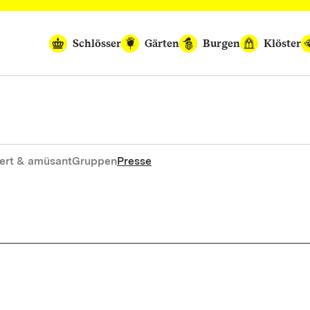
Schlösser
Gärten
Burgen
Klöster
ert & amüsant
Gruppen
Presse