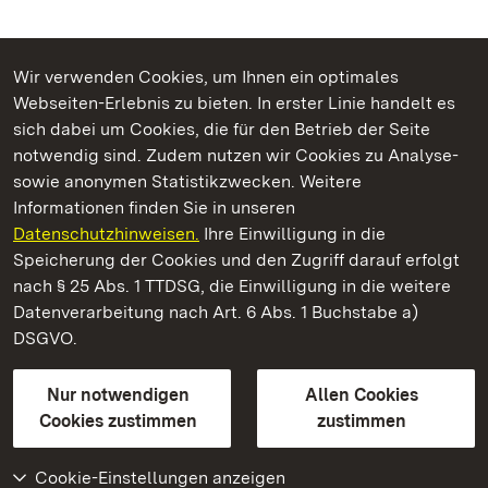
Wir verwenden Cookies, um Ihnen ein optimales
Webseiten-Erlebnis zu bieten. In erster Linie handelt es
Kommen. Staunen. Genießen.
sich dabei um Cookies, die für den Betrieb der Seite
notwendig sind. Zudem nutzen wir Cookies zu Analyse-
sowie anonymen Statistikzwecken. Weitere
Informationen finden Sie in unseren
Datenschutzhinweisen.
Ihre Einwilligung in die
Kloster Ochsenhausen
Speicherung der Cookies und den Zugriff darauf erfolgt
nach § 25 Abs. 1 TTDSG, die Einwilligung in die weitere
Staatliche Schlösser und Gärten Baden-Württemberg
Datenverarbeitung nach Art. 6 Abs. 1 Buchstabe a)
DSGVO.
Kontakt
FAQ
Impressum
Datenschutz
Gebärdensprache
Leichte Sprache
Erklärung zur Barrierefreiheit
Nur notwendigen
Allen Cookies
BITV-konform (geprüfte Seiten)
Cookies zustimmen
zustimmen
Cookie-Einstellungen anzeigen
Weiteres