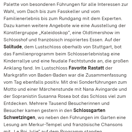
Palette von besonderen Führungen für alle Interessen zur
Wahl, vom Dach bis zum Fasskeller und vom
Familienerlebnis bis zum Rundgang mit dem Experten.
Dazu kamen weitere Angebote wie eine Ausstellung der
Künstlergruppe „Kaleidoskop“, eine Oldtimershow im
Schlosshof und französisch inspiriertes Essen. Auf der
Solitude
, dem Lustschloss oberhalb von Stuttgart, bot
das Familienprogramm beim Schlosserlebnistag eine
Kinderrallye und eine feudale Fechtstunde an, die großen
Anklang fand. Im Lustschloss
Favorite Rastatt
der
Markgräfin von Baden-Baden war die Zusammenfassung
vom Tag ebenfalls positiv. Mit drei Sonderführungen zum
Motto und einer Märchenstunde mit Nana Avingarde und
der Sopranistin Susanna Rosea bot das Schloss viel zum
Entdecken. Mehrere Tausend Besucherinnen und
Besucher kamen gestern in den
Schlossgarten
Schwetzingen
, wo neben den Führungen im Garten eine
Lesung am Merkur-Tempel und französische Chansons
mit „Le Roi Julie“ auf dem Programm standen.