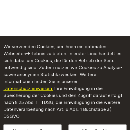
Wir verwenden Cookies, um Ihnen ein optimales
Webseiten-Erlebnis zu bieten. In erster Linie handelt es
Kommen. Staunen. Genießen.
sich dabei um Cookies, die für den Betrieb der Seite
notwendig sind. Zudem nutzen wir Cookies zu Analyse-
sowie anonymen Statistikzwecken. Weitere
Informationen finden Sie in unseren
Datenschutzhinweisen.
Ihre Einwilligung in die
Kloster Ochsenhausen
Speicherung der Cookies und den Zugriff darauf erfolgt
nach § 25 Abs. 1 TTDSG, die Einwilligung in die weitere
Staatliche Schlösser und Gärten Baden-Württemberg
Datenverarbeitung nach Art. 6 Abs. 1 Buchstabe a)
DSGVO.
Kontakt
FAQ
Impressum
Datenschutz
Gebärdensprache
Leichte Sprache