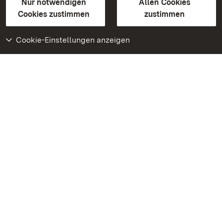
Erklärung zur Barrierefreiheit
Nur notwendigen
Allen Cookies
BITV-konform (geprüfte Seiten)
Cookies zustimmen
zustimmen
Cookie-Einstellungen anzeigen
Weiteres
Portal
Monumente
Besuchen Sie uns auf
Facebook
Besuchen Sie uns auf
Instagram
Besuchen Sie uns auf
Youtube
Lernen Sie unsere Apps
kennen
Google Play Store
App Store für iPhone