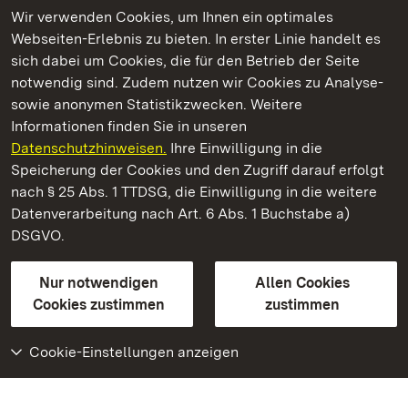
Wir verwenden Cookies, um Ihnen ein optimales
Webseiten-Erlebnis zu bieten. In erster Linie handelt es
Kommen. Staunen. Genießen.
sich dabei um Cookies, die für den Betrieb der Seite
notwendig sind. Zudem nutzen wir Cookies zu Analyse-
sowie anonymen Statistikzwecken. Weitere
Informationen finden Sie in unseren
Datenschutzhinweisen.
Ihre Einwilligung in die
Kloster Ochsenhausen
Speicherung der Cookies und den Zugriff darauf erfolgt
nach § 25 Abs. 1 TTDSG, die Einwilligung in die weitere
Staatliche Schlösser und Gärten Baden-Württemberg
Datenverarbeitung nach Art. 6 Abs. 1 Buchstabe a)
DSGVO.
Kontakt
FAQ
Impressum
Datenschutz
Gebärdensprache
Leichte Sprache
Erklärung zur Barrierefreiheit
Nur notwendigen
Allen Cookies
BITV-konform (geprüfte Seiten)
Cookies zustimmen
zustimmen
Cookie-Einstellungen anzeigen
Weiteres
Portal
Monumente