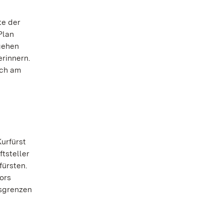
te der
Plan
gehen
erinnern.
uch am
urfürst
tsteller
fürsten.
ors
esgrenzen