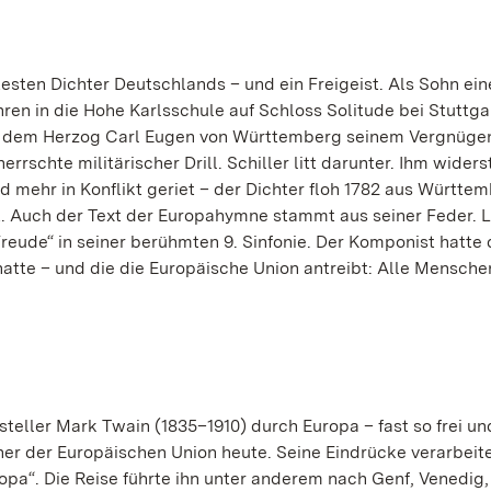
testen Dichter Deutschlands – und ein Freigeist. Als Sohn ein
hren in die Hohe Karlsschule auf Schloss Solitude bei Stuttgar
 in dem Herzog Carl Eugen von Württemberg seinem Vergnüge
rschte militärischer Drill. Schiller litt darunter. Ihm widers
 mehr in Konflikt geriet – der Dichter floh 1782 aus Württem
nt. Auch der Text der Europahymne stammt aus seiner Feder. 
reude“ in seiner berühmten 9. Sinfonie. Der Komponist hatte 
 hatte – und die die Europäische Union antreibt: Alle Mensch
steller Mark Twain (1835–1910) durch Europa – fast so frei un
 der Europäischen Union heute. Seine Eindrücke verarbeite
a“. Die Reise führte ihn unter anderem nach Genf, Venedig,