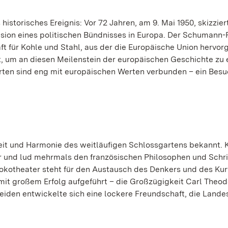
istorisches Ereignis: Vor 72 Jahren, am 9. Mai 1950, skizzier
sion eines politischen Bündnisses in Europa. Der Schumann-
t für Kohle und Stahl, aus der die Europäische Union hervor
tatt, um an diesen Meilenstein der europäischen Geschichte zu 
rten sind eng mit europäischen Werten verbunden – ein Bes
eit und Harmonie des weitläufigen Schlossgartens bekannt. K
ur und lud mehrmals den französischen Philosophen und Schrif
kokotheater steht für den Austausch des Denkers und des Kur
it großem Erfolg aufgeführt – die Großzügigkeit Carl Theod
eiden entwickelte sich eine lockere Freundschaft, die Land