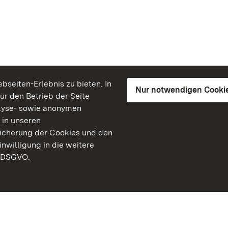
seiten-Erlebnis zu bieten. In
Nur notwendigen Cooki
für den Betrieb der Seite
lyse- sowie anonymen
 in unseren
peicherung der Cookies und den
inwilligung in die weitere
) DSGVO.
Staatliche Schlösser un
Baden-Württemberg
Kontakt
FAQ
Impressum