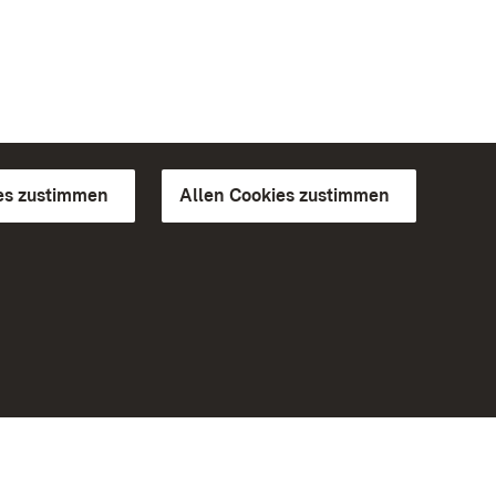
es zustimmen
Allen Cookies zustimmen
d Gärten
Weiteres
Portal
Monumente
Besuchen Sie uns auf Facebook
Besuchen Sie uns auf Instagram