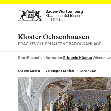
Zum Hauptinhalt springen
Kloster Ochsenhausen
PRACHTVOLL ERHALTENE BAROCKANLAGE
Start
Besuchsinformation
Erlebnis Kloster
Wissensw
Erlebnis Kloster
Verborgene Schätze
Aktuell:
Gabler-Orgel