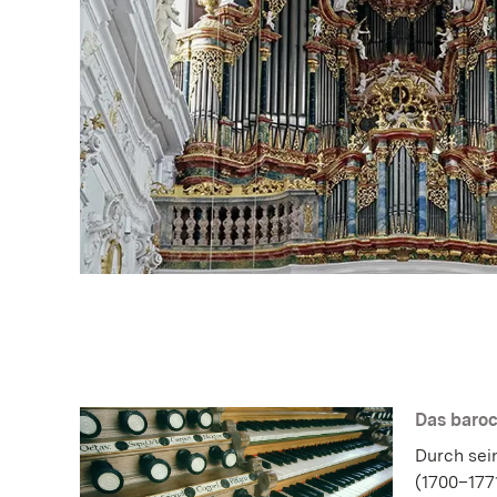
Das baro
Durch sei
(1700–177