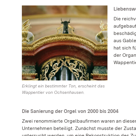
Liebenswe
Die reich
aufgebaut
beschädig
aus Gable
hat sich 
der Organ
Wappentie
Erklingt ein bestimmter Ton, erscheint das
Wappentier von Ochsenhausen.
Die Sanierung der Orgel von 2000 bis 2004
Zwei renommierte Orgelbaufirmen waren an dies
Unternehmen beteiligt. Zunächst musste der Zust
untersucht werden, um eine Rekonstruktion des Zu