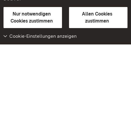
Gebärdensprache
Leichte Sprache
Erklärung zur Barrierefreiheit
Nur notwendigen
Allen Cookies
BITV-konform (geprüfte Seiten)
Cookies zustimmen
zustimmen
Cookie-Einstellungen anzeigen
Weiteres
Portal
Monumente
Besuchen Sie uns auf
Facebook
Besuchen Sie uns auf
Instagram
Besuchen Sie uns auf
Youtube
Lernen Sie unsere Apps
kennen
Google Play Store
App Store für iPhone